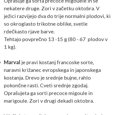
Oprašuje ga sorta precoce migouele in še
nekatere druge. Zori v začetku oktobra. V
ježici razvijejo dva do trije normalni plodovi, ki
so okroglasto trikotne oblike, svetle
rdečkasto rjave barve.
Tehtajo povprečno 13 -15 g (80 - 67 plodov v
1 kg).
Marval
je pravi kostanj francoske sorte,
naravni križanec evropskega in japonskega
kostanja. Drevo je srednje bujne, rahlo
pokončne rasti. Cveti srednje zgodaj.
Oprašujeta ga sorti precoce migoule in
marigoule. Zori v drugi dekadi oktobra.